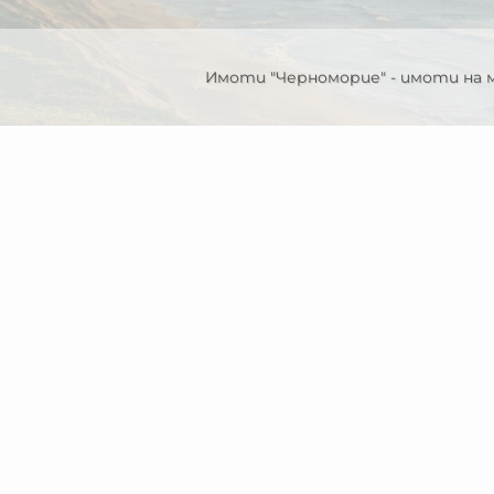
Имоти "Черноморие" - имоти на 