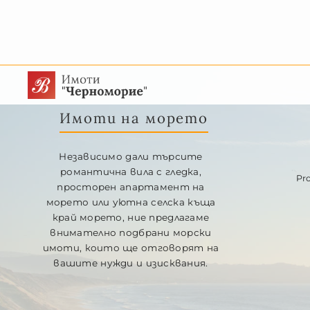
Имоти на морето
Независимо дали търсите
романтична вила с гледка,
Pr
просторен апартамент на
морето или уютна селска къща
край морето, ние предлагаме
внимателно подбрани морски
имоти, които ще отговорят на
вашите нужди и изисквания.