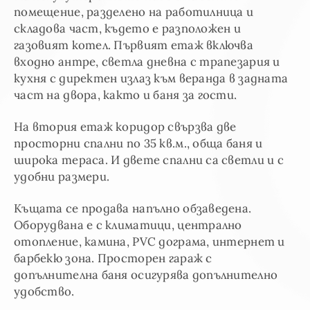
помещение, разделено на работилница и
складова част, където е разположен и
газовият котел. Първият етаж включва
входно антре, светла дневна с трапезария и
кухня с директен излаз към веранда в задната
част на двора, както и баня за гости.
На втория етаж коридор свързва две
просторни спални по 35 кв.м., обща баня и
широка тераса. И двете спални са светли и с
удобни размери.
Къщата се продава напълно обзаведена.
Оборудвана е с климатици, централно
отопление, камина, PVC дограма, интернет и
барбекю зона. Просторен гараж с
допълнителна баня осигурява допълнително
удобство.