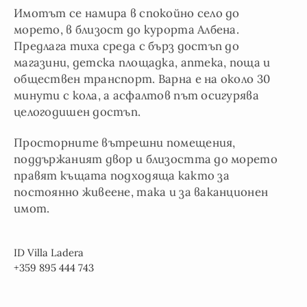
Имотът се намира в спокойно село до
морето, в близост до курорта Албена.
Предлага тиха среда с бърз достъп до
магазини, детска площадка, аптека, поща и
обществен транспорт. Варна е на около 30
минути с кола, а асфалтов път осигурява
целогодишен достъп.
Просторните вътрешни помещения,
поддържаният двор и близостта до морето
правят къщата подходяща както за
постоянно живеене, така и за ваканционен
имот.
ID Villa Ladera
+359 895 444 743