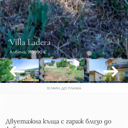
Villa Ladera
Албена
, 169990 €
10 МИН. ДО ПЛАЖА
Двуетажна къща с гараж близо до