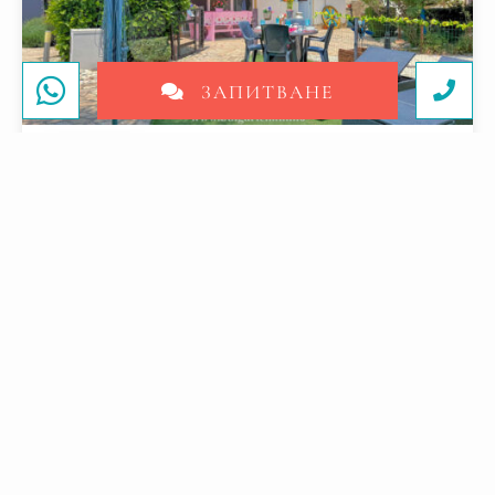
ЗАПИТВАНЕ
197 995 €
Балчик
, Добрич
8
153
10
СТАИ
2
МИН. ДО ПЛАЖА
M
Оферта