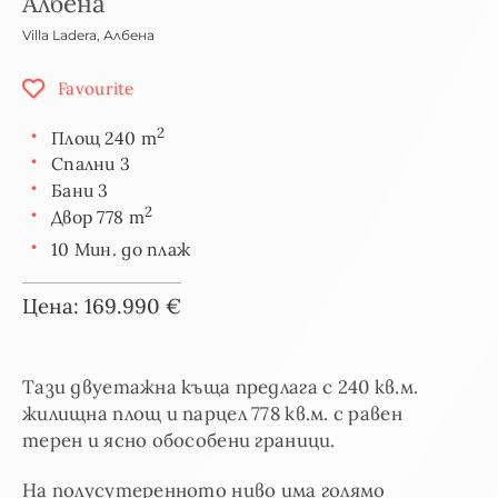
Албена
Villa Ladera
,
Албена
Favourite
2
Площ 240 m
Спални 3
Бани 3
2
Двор 778 m
10 Мин. до плаж
Цена: 169.990 €
Тази двуетажна къща предлага с 240 кв.м.
жилищна площ и парцел 778 кв.м. с равен
терен и ясно обособени граници.
На полусутеренното ниво има голямо