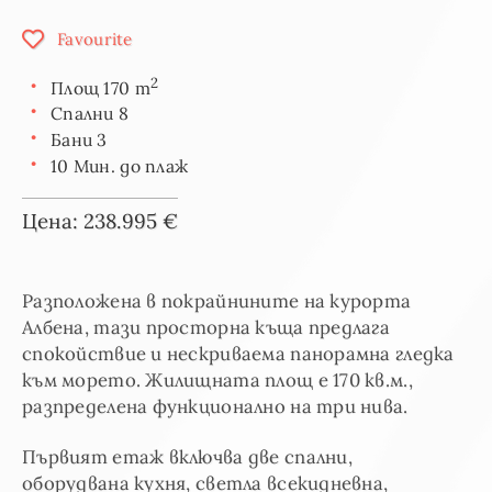
Favourite
2
Площ 170 m
Спални 8
Бани 3
10 Мин. до плаж
Цена: 238.995 €
Разположена в покрайнините на курорта
Албена, тази просторна къща предлага
спокойствие и нескриваема панорамна гледка
към морето. Жилищната площ е 170 кв.м.,
разпределена функционално на три нива.
Първият етаж включва две спални,
оборудвана кухня, светла всекидневна,