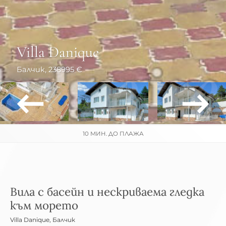
Villa Danique
Балчик
, 238995 €
10 МИН. ДО ПЛАЖА
Вила с басейн и нескриваема гледка
към морето
Villa Danique
,
Балчик