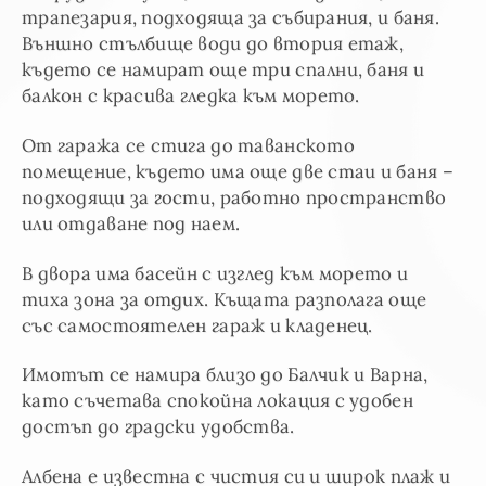
трапезария, подходяща за събирания, и баня.
Външно стълбище води до втория етаж,
където се намират още три спални, баня и
балкон с красива гледка към морето.
От гаража се стига до таванското
помещение, където има още две стаи и баня –
подходящи за гости, работно пространство
или отдаване под наем.
В дворa има басейн с изглед към морето и
тиха зона за отдих. Къщата разполага още
със самостоятелен гараж и кладенец.
Имотът се намира близо до Балчик и Варна,
като съчетава спокойна локация с удобен
достъп до градски удобства.
Албена е известна с чистия си и широк плаж и