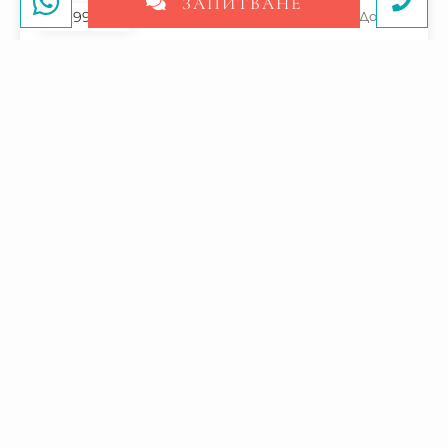
ЗАПИТВАНЕ
197 995 €
Балчик
, Добрич
8
153
10
СТАИ
2
МИН. ДО ПЛАЖА
M
Оферта
195 000 €
Балчик
, Добрич